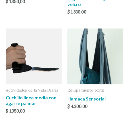
$
1.350,00
velcro
$
1.830,00
Actividades de la Vida Diaria
Equipamiento textil
Cuchillo línea media con
Hamaca Sensorial
agarre palmar
$
4.200,00
$
1.350,00