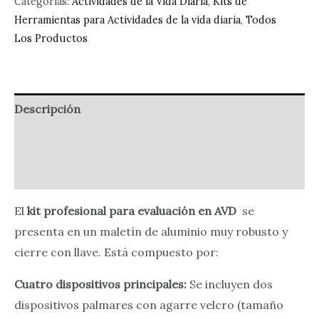
Categorías:
Actividades de la Vida Diaria
,
Kits de
evaluación
Herramientas para Actividades de la vida diaria
,
Todos
en
Los Productos
AVD
cantidad
Descripción
Información adicional
Valoraciones (0)
El
kit profesional para evaluación en AVD
se
presenta en un maletín de aluminio muy robusto y
cierre con llave. Está compuesto por:
Cuatro dispositivos principales:
Se incluyen dos
dispositivos palmares con agarre velcro (tamaño