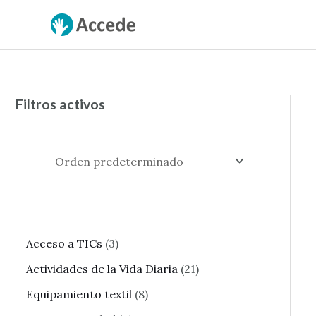
Ir
al
contenido
Filtros activos
3
Acceso a TICs
3
p
2
Actividades de la Vida Diaria
21
r
1
8
Equipamiento textil
8
o
p
p