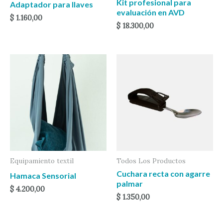
Kit profesional para
Adaptador para llaves
evaluación en AVD
$
1.160,00
$
18.300,00
Equipamiento textil
Todos Los Productos
Cuchara recta con agarre
Hamaca Sensorial
palmar
$
4.200,00
$
1.350,00