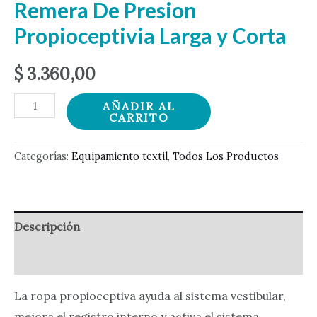
Remera De Presion
Propioceptivia Larga y Corta
$
3.360,00
Remera
AÑADIR AL
CARRITO
De
Presion
Categorías:
Equipamiento textil
,
Todos Los Productos
Propioceptivia
Larga
y
Corta
Descripción
cantidad
Valoraciones (0)
La ropa propioceptiva ayuda al sistema vestibular,
mejora el registro interno y activa el sistema